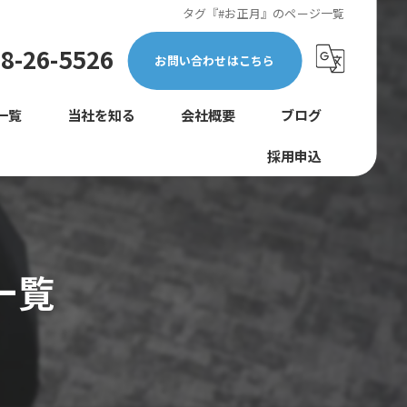
タグ『#お正月』のページ一覧
8-26-5526
お問い合わせはこちら
一覧
当社を知る
会社概要
ブログ
採用申込
正社員
コラム
未経験
転職
一覧
女性
巡回