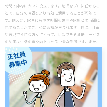
時間の節約に大いに役立ちます。清掃をプロに任せるこ
とで、自分の時間をより有効に活用することが可能で
す。例えば、家事に費やす時間を趣味や家族との時間に
充てることができ、心に余裕が生まれます。特に、仕事
や育児で多忙な方々にとって、信頼できる清掃サービス
の利用は生活の質を向上させる重要な手段です。また、
清掃代行では専門のスタッフが効率良く作業を進めるた
め、短時間で高い清掃効果が期待できます。これによ
り、定期的に綺麗な環境を維持しつつ、自分の時間を大
切にすることができます。
専門的な清掃技術の活用
清掃代行サービスでは、専門的な清掃技術が活用されて
おり、これが大きな魅力の一つです。特に、上田市では