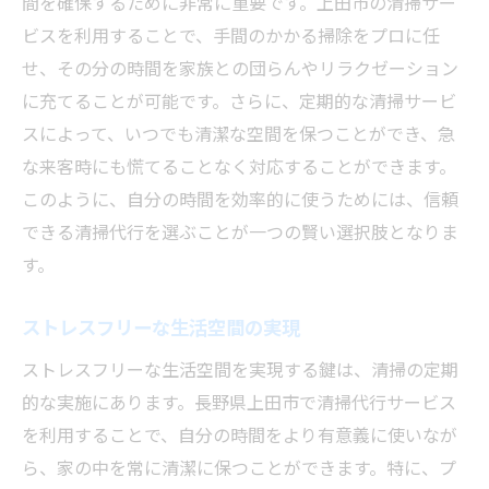
間を確保するために非常に重要です。上田市の清掃サー
育児中の負担を軽減する
ビスを利用することで、手間のかかる掃除をプロに任
自分への投資としての清掃
せ、その分の時間を家族との団らんやリラクゼーション
オンライン予約で手間いらず
に充てることが可能です。さらに、定期的な清掃サービ
スによって、いつでも清潔な空間を保つことができ、急
清掃のプロに任せることで得られる安心感
な来客時にも慌てることなく対応することができます。
万全な衛生管理による安全性
このように、自分の時間を効率的に使うためには、信頼
常備品の管理もプロに任せる
できる清掃代行を選ぶことが一つの賢い選択肢となりま
万が一のトラブル対応も安心
す。
訪問頻度の調整で柔軟に対応
個別ニーズに応じた提案
ストレスフリーな生活空間の実現
契約期間中の追加サービス
ストレスフリーな生活空間を実現する鍵は、清掃の定期
上田市で理想の清掃環境を手に入れる方法
的な実施にあります。長野県上田市で清掃代行サービス
地域の特性に合ったサービスを選ぶ
を利用することで、自分の時間をより有意義に使いなが
ら、家の中を常に清潔に保つことができます。特に、プ
ニーズに合わせた柔軟なプラン