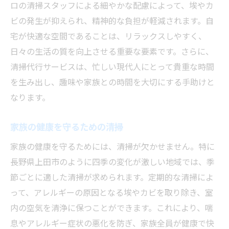
ロの清掃スタッフによる細やかな配慮によって、埃やカ
快適さを追求した清掃スタイル
ビの発生が抑えられ、精神的な負担が軽減されます。自
持続可能性を考慮した選択
宅が快適な空間であることは、リラックスしやすく、
地元に根付いた業者の選び方
日々の生活の質を向上させる重要な要素です。さらに、
季節ごとの清掃ポイント
清掃代行サービスは、忙しい現代人にとって貴重な時間
清掃代行を活用して時間を有効に使う秘訣
を生み出し、趣味や家族との時間を大切にする手助けと
週末をリフレッシュに使う方法
なります。
日常のルーチンに清掃を組み込む
家族の健康を守るための清掃
作業の効率化を図るツールの活用
家族の健康を守るためには、清掃が欠かせません。特に
ライフスタイルに合わせたスケジュール
長野県上田市のように四季の変化が激しい地域では、季
パートナーと役割分担するコツ
節ごとに適した清掃が求められます。定期的な清掃によ
長期プランでコストを抑える
って、アレルギーの原因となる埃やカビを取り除き、室
健康で快適な住環境を保つための清掃代行活用
内の空気を清浄に保つことができます。これにより、喘
法
息やアレルギー症状の悪化を防ぎ、家族全員が健康で快