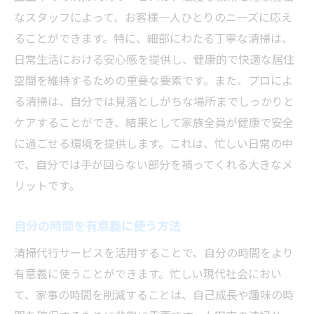
なスタッフによって、お客様一人ひとりのニーズに応え
契約前に確認すべき事項
ることができます。特に、細部にわたる丁寧な清掃は、
清掃代行を利用すべき5つのメリット
日常生活における安心感を提供し、健康的で快適な居住
時間の節約になる理由
空間を維持するための重要な要素です。また、プロによ
専門的な清掃技術の活用
る清掃は、自分では見落としがちな場所までしっかりと
定期的なメンテナンスの重要性
ケアすることができ、結果として家族全員が健康で安全
アレルギー対策としての清掃
に過ごせる環境を提供します。これは、忙しい日常の中
で、自分では手が回らない部分を補ってくれる大きなメ
突然の来客にも対応できる安心感
リットです。
自分のライフスタイルに合わせたプラン
忙しい現代人にこそ清掃代行をおすすめする理
自分の時間を有意義に使う方法
由
清掃代行サービスを活用することで、自分の時間をより
仕事と家庭の両立をサポート
有意義に使うことができます。忙しい現代社会におい
心の余裕を生む空間づくり
て、家事の時間を削減することは、自己成長や趣味の時
休日をもっと楽しむために