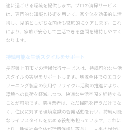
清潔な空間がもたらす健康効果
適に過ごせる環境を提供します。プロの清掃サービス
アレルゲン対策としての定期清掃
は、専門的な知識と技術を用いて、家全体を効果的に清
季節の変わり目に必要な清掃
掃し、見落としがちな箇所も徹底的にケアします。これ
により、家族が安心して生活できる空間を維持しやすく
室内空気を清浄に保つテクニック
なります。
ペットとの共生における清掃
耐久性を高めるための手入れ
持続可能な生活スタイルをサポート
長野県上田市での清掃代行サービスは、持続可能な生活
スタイルの実現をサポートします。地域全体でのエコク
リーニング製品の使用やリサイクル活動の推進により、
環境への負荷を軽減しつつ、快適な生活空間を維持する
ことが可能です。清掃業者は、ただ掃除を行うだけでな
く、住民に対する環境意識の啓発活動を行い、持続可能
なライフスタイルを広める役割も担っています。これに
より、地域社会全体が環境保護に寄与し、未来の世代に