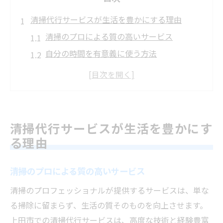
清掃代行サービスが生活を豊かにする理由
清掃のプロによる質の高いサービス
自分の時間を有意義に使う方法
ストレスフリーな生活空間の実現
家族の健康を守るための清掃
持続可能な生活スタイルをサポート
環境に優しい清掃の選択
清掃代行サービスが生活を豊かにす
上田市における清掃代行業者の選び方ガイド
る理由
信頼できる業者の見分け方
清掃のプロによる質の高いサービス
口コミと評価を活用する
サービス内容を比較するポイント
清掃のプロフェッショナルが提供するサービスは、単な
る掃除に留まらず、生活の質そのものを向上させます。
地域密着型の業者を選ぶ利点
上田市での清掃代行サービスは、高度な技術と経験豊富
料金体系を理解する方法