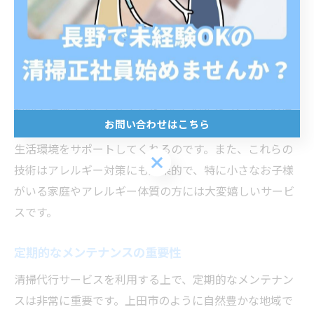
技術が進化し、より効率的で高品質な清掃が可能になっ
ています。例えば、プロの清掃スタッフは、専用の機材
や洗剤を用いて、細かな場所まで徹底的に掃除を行いま
す。さらに、近年ではロボット掃除機やAI技術の導入も
進んでおり、手が届きにくい場所や大きなスペースも短
時間で清掃することができます。これにより、自宅の清
お問い合わせはこちら
掃では難しい、専門的な掃除を実現し、健康的で快適な
生活環境をサポートしてくれるのです。また、これらの
お問い合わせはこちら
技術はアレルギー対策にも効果的で、特に小さなお子様
がいる家庭やアレルギー体質の方には大変嬉しいサービ
スです。
定期的なメンテナンスの重要性
清掃代行サービスを利用する上で、定期的なメンテナン
スは非常に重要です。上田市のように自然豊かな地域で