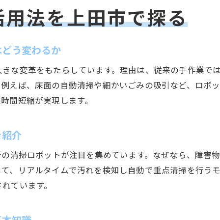
上田市で需要が高まる清掃機械の特徴とは
活用法を上田市で探る
清掃求人から学ぶ現場で求められる機械性能
バイト経験者が語る使いやすい清掃機械の条件
はどう変わるか
清掃機械導入で業務改善が実現した事例
大きな変革をもたらしています。理由は、従来の手作業で
清掃現場で求められる新たなスキルと知識
。例えば、床面の自動清掃や細かいごみの吸引など、ロボ
清掃機械操作に必要な基本スキルを理解する
業時間短縮が実現します。
上田市で注目される清掃現場の新しい知識
求人情報に見る清掃バイトに求められる能力
を紹介
清掃ロボット活用に必須の知識と習得法
新の清掃ロボットが注目を集めています。なぜなら、障害
働きやすい現場をつくるコミュニケーション術
して、リアルタイムで汚れを検知し自動で重点清掃を行う
清掃機械と共に成長するための自己研鑽法
されています。
上田市で清掃業界が進化する理由を解説
地域密着で発展する上田市の清掃業界の特徴
基本知識