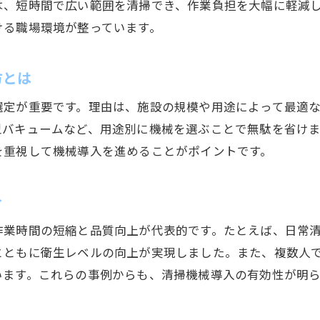
は、短時間で広い範囲を清掃でき、作業負担を大幅に軽減
清掃バイトの作業効率を上げる機械活用法
ける職場環境が整っています。
効率化を叶える清掃機械の運用事例紹介
清掃バイトや求人動向から見る業界の今
方とは
上田市で清掃バイト求人が増加する理由とは
選定が重要です。理由は、施設の規模や用途によって最適
求人情報から見る清掃機械活用の現状と展望
型バキュームなど、用途別に機械を選ぶことで無駄を省け
清掃バイトが求められるスキルと仕事内容の変化
を重視して機械導入を進めることがポイントです。
清掃業界の求人選びで重視すべきポイント
お問い合わせはこちら
お問い合わせはこちら
働きやすい清掃現場づくりと機械の役割
介
清掃バイト経験がキャリアに生かせる理由
作業時間の短縮と品質向上が代表的です。たとえば、日常
業務改善に役立つ清掃機械の選び方とは
とともに衛生レベルの向上が実現しました。また、複数人
現場に合った清掃機械選定の基準を解説
います。これらの事例からも、清掃機械導入の有効性が明ら
清掃業務を効率化するための機械比較ポイント