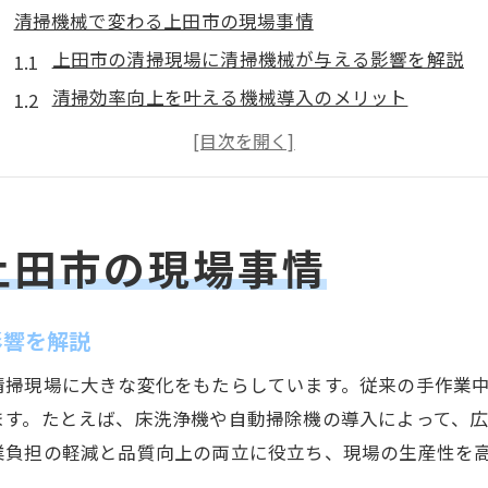
清掃機械で変わる上田市の現場事情
上田市の清掃現場に清掃機械が与える影響を解説
清掃効率向上を叶える機械導入のメリット
上田市で清掃求人が増加する背景と現状
清掃バイトの働きやすさを支える最新清掃機械
現場の清掃課題を解決する機械の選び方とは
清掃機械活用による業務改善事例を紹介
上田市の現場事情
最新清掃ロボット活用法を上田市で探る
清掃ロボット導入で上田市の清掃現場はどう変わる
影響を解説
展示会で注目の清掃ロボット最新技術を紹介
清掃現場に大きな変化をもたらしています。従来の手作業
清掃バイトにも役立つロボット操作の基本知識
ます。たとえば、床洗浄機や自動掃除機の導入によって、
清掃ロボットと手作業の最適な使い分け方法
業負担の軽減と品質向上の両立に役立ち、現場の生産性を
上田市の求人動向から見るロボット普及の実情