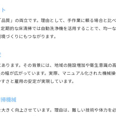
清掃現場でロボット活用を成功させるポイント
ット
ハウスクリーニング展示会の注目技術紹介
「品質」の両立です。理由として、手作業に頼る場合と比
清掃機械分野で注目の展示会技術を分かりやすく解
、定期的な床清掃では自動洗浄機を活用することで、均一
ハウスクリーニング業界の最新清掃トレンドを紹介
環境づくりにもつながります。
展示会で分かる清掃効率化の新たなアプローチ
清掃ロボット展示会で注目された革新的技術
状
清掃バイトの働き方を変える最新機械の実力
にあります。その背景には、地域の施設増加や衛生意識の
求人情報から読み解く清掃業界の技術革新
人の幅が広がっています。実際、マニュアル化された機械操
効率化を実現する清掃機械導入のコツ
やすさと雇用の安定が実現しています。
清掃現場で効率化を進める機械選定のポイント
上田市で清掃機械を効果的に導入する方法
清掃機械
求人やバイト目線で見る導入後の現場変化
を大きく向上させています。理由は、難しい技術や体力を
清掃機械導入時に注意すべき課題と対策