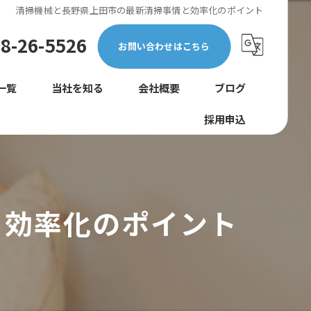
清掃機械と長野県上田市の最新清掃事情と効率化のポイント
8-26-5526
お問い合わせはこちら
一覧
当社を知る
会社概要
ブログ
採用申込
正社員
コラム
未経験
転職
と効率化のポイント
女性
巡回