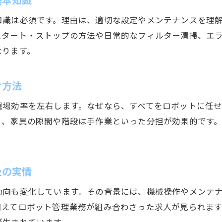
清掃機械導入が業界成長を後押しする背景
知識は必須です。理由は、適切な設定やメンテナンスを理
清掃求人やバイトの増加が示す業界の変化
スタート・ストップの方法や日常的なフィルター清掃、エ
展示会や新技術が清掃業界にもたらす影響
なります。
上田市で選ばれる清掃現場の共通点を分析
今後の清掃業界動向と機械技術の展望
け方法
現場効率を左右します。なぜなら、すべてをロボットに任
ト、家具の隙間や階段は手作業といった分担が効果的です
及の実情
動向も変化しています。その背景には、機械操作やメンテ
加えてロボット管理業務が組み合わさった求人が見られま