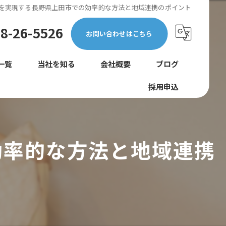
を実現する長野県上田市での効率的な方法と地域連携のポイント
8-26-5526
お問い合わせはこちら
一覧
当社を知る
会社概要
ブログ
採用申込
正社員
コラム
未経験
効率的な方法と地域連携
転職
女性
巡回