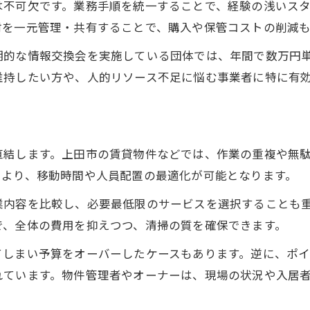
は不可欠です。業務手順を統一することで、経験の浅いス
清掃手順の標準化で作業効率を最大化
材を一元管理・共有することで、購入や保管コストの削減も
水回り清掃の効率アップに役立つ手順
期的な情報交換会を実施している団体では、年間で数万円
換気口清掃も手順次第でコスト削減可能
維持したい方や、人的リソース不足に悩む事業者に特に有
ハウスクリーニング坪単価を左右する要因
清掃スケジュール最適化の具体的な方法
無駄を省く清掃資材活用ポイントを解説
直結します。上田市の賃貸物件などでは、作業の重複や無
清掃資材の一元管理でコスト削減を徹底
により、移動時間や人員配置の最適化が可能となります。
リサイクル資材を活用した合理的清掃方法
業内容を比較し、必要最低限のサービスを選択することも
用途別に最適な清掃用品を見極めるポイント
で、全体の費用を抑えつつ、清掃の質を確保できます。
余剰在庫を地域でシェアして効率化
てしまい予算をオーバーしたケースもあります。逆に、ポ
清掃機材選びで費用と手間を同時に削減
れています。物件管理者やオーナーは、現場の状況や入居
組織で取り組む清掃費用の抑え方教えます
組織全体で清掃コストを抑える協働戦略