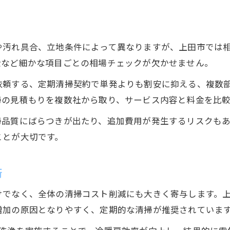
清掃分担の明確化で無駄な費用を防ぐ方法
料金表データを使った費用見直しのポイント
や汚れ具合、立地条件によって異なりますが、上田市では
作業効率化で人件費・資材代を同時に削減
金など細かな項目ごとの相場チェックが欠かせません。
清掃人員の最適配置がコスト減に直結
依頼する、定期清掃契約で単発よりも割安に抑える、複数
清掃品質を守りつつコストを下げる極意
掃の見積もりを複数社から取り、サービス内容と料金を比
清掃品質維持とコスト削減の両立方法
掃品質にばらつきが出たり、追加費用が発生するリスクも
ヤニ汚れ対策を徹底し費用負担を軽減
ことが大切です。
お問い合わせはこちら
お問い合わせはこちら
定期的な清掃見直しで資源を有効活用
品質管理の工夫がコスト抑制につながる理由
術
管理基準を活かした清掃費用の最適化術
けでなく、全体の清掃コスト削減にも大きく寄与します。
増加の原因となりやすく、定期的な清掃が推奨されていま