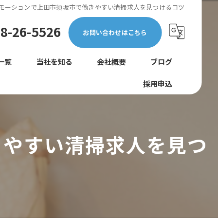
モーションで上田市須坂市で働きやすい清掃求人を見つけるコツ
8-26-5526
お問い合わせはこちら
一覧
当社を知る
会社概要
ブログ
採用申込
正社員
コラム
未経験
きやすい清掃求人を見つ
転職
女性
巡回