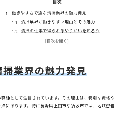
目次
働きやすさで選ぶ清掃業界の魅力発見
清掃業界が働きやすい理由とその魅力
清掃の仕事で得られるやりがいを知ろう
未経験から始める清掃職の安心ポイント
清掃現場で重視される柔軟な働き方とは
清掃業界で長く続けやすい職場環境の特徴
地域に根差す清掃の仕事を始めるコツ
清掃業界の魅力発見
地元密着型清掃で働くメリットを解説
清掃業者選びで大切な信頼性の見極め方
地域の清掃需要と安定勤務のポイント
い職種として注目されています。その理由は、特別な資格
清掃職を始める際の応募前チェック項目
な点にあります。特に長野県上田市や須坂市では、地域密
清掃の仕事で地域貢献を実感する働き方