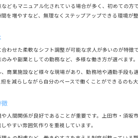
点などもマニュアル化されている場合が多く、初めての方
清掃職で柔軟な働き方を叶える選択肢
時間を増やすなど、無理なくステップアップできる環境が整
清掃現場でシフト調整しやすい職場の特徴
働き方相談ができる清掃求人の見極め方
は
清掃の仕事で時短勤務を活用するポイント
に合わせた柔軟なシフト調整が可能な求人が多いのが特徴
未経験歓迎の清掃職で働きやすさを実感
末のみや副業としての勤務など、多様な働き方が選べます
長く続けやすい清掃業の見極めポイント
ル、商業施設など様々な現場があり、勤務地や通勤手段も
清掃業界で長く働ける職場の共通点
負担を減らしながら自分のペースで働くことができるのも
続けやすい清掃求人の条件と選び方
お問い合わせはこちら
お問い合わせはこちら
清掃現場の雰囲気やサポート体制を確認
特徴
清掃職で無理なく長期勤務を続けるコツ
境や人間関係が良好であることが重要です。上田市・須坂
清掃業界の安定性を見極めるポイント
談しやすい雰囲気作りを重視しています。
管理への配慮など、働きやすさを支える制度が整っている