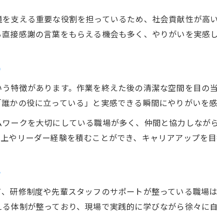
清掃業界で安定勤務を目指すには
境を支える重要な役割を担っているため、社会貢献性が高
清掃で安定勤務を実現する職場選びの視点
ら直接感謝の言葉をもらえる機会も多く、やりがいを実感
清掃業界で長期勤務が叶いやすい条件とは
勤務形態別に見る清掃職の安定性と特徴
う
清掃の仕事で得る生活リズムと安心感
いう特徴があります。作業を終えた後の清潔な空間を目の
安定勤務を叶える清掃求人の探し方のコツ
「誰かの役に立っている」と実感できる瞬間にやりがいを感
地元で叶える理想の清掃求人探し方
ムワークを大切にしている職場が多く、仲間と協力しなが
清掃求人検索で押さえたいポイント解説
向上やリーダー経験を積むことができ、キャリアアップを目
希望条件に合う清掃求人の具体的な見つけ方
清掃の仕事選びで比較すべき重要な条件
ト
清掃職で地元就職を成功させる方法
て、研修制度や先輩スタッフのサポートが整っている職場
清掃求人情報を効率的に集めるコツ
える体制が整っており、現場で実践的に学びながら徐々に
柔軟な働き方を実現する清掃職の選び方