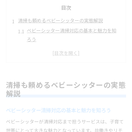
目次
清掃も頼めるベビーシッターの実態解説
ベビーシッター清掃対応の基本と魅力を知
ろう
清掃を頼む際に気を付けたいポイントとは
ベビーシッターの清掃範囲と家事サービス
例
清掃依頼できるベビーシッターの選び方ガ
清掃も頼めるベビーシッターの実態
イド
解説
清掃付きベビーシッターの現場体験談を紹
介
ベビーシッター清掃対応の基本と魅力を知ろう
家事や清掃を通じたベビーシッター活用法
ベビーシッターが清掃対応まで担うサービスは、子育て
清掃もできるベビーシッター活用のコツを
世帯にとって大きな魅力となっています。共働きやリモ