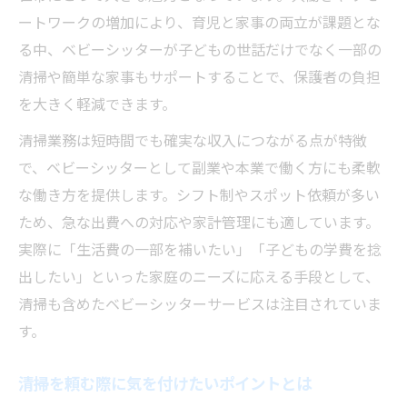
解説
ートワークの増加により、育児と家事の両立が課題とな
家事清掃依頼で得られる時短メリットとは
る中、ベビーシッターが子どもの世話だけでなく一部の
清掃付きサービスが家計に与える効果を考
清掃や簡単な家事もサポートすることで、保護者の負担
察
を大きく軽減できます。
家事代行と清掃を任せるベビーシッターの
清掃業務は短時間でも確実な収入につながる点が特徴
利点
で、ベビーシッターとして副業や本業で働く方にも柔軟
清掃まで頼むことで家庭がどう変わるか
な働き方を提供します。シフト制やスポット依頼が多い
柔軟な働き方に対応する清掃付ベビーシッター
ため、急な出費への対応や家計管理にも適しています。
清掃対応ベビーシッターの働き方の選択肢
実際に「生活費の一部を補いたい」「子どもの学費を捻
出したい」といった家庭のニーズに応える手段として、
清掃業務が加わるベビーシッター収入の実
清掃も含めたベビーシッターサービスは注目されていま
態
す。
シフトや単発で清掃もできる働き方の特徴
清掃も任せられる柔軟なベビーシッター活
清掃を頼む際に気を付けたいポイントとは
用法