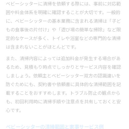
ベビーシッターに清掃を依頼する際には、事前に対応範
副業で清掃業務も可能なベビーシッターの
囲や料金体系を明確に確認することが大切です。一般的
魅力
に、ベビーシッターの基本業務に含まれる清掃は「子ど
ベビーシッター清掃対応の範囲と注意点
もの食事後の片付け」や「遊び場の簡単な掃除」など限
清掃対応ベビーシッターの作業範囲をチェ
定的なケースが多く、トイレや浴室などの専門的な清掃
ック
は含まれないことがほとんどです。
清掃を依頼する際の注意点をしっかり把握
また、清掃内容によっては追加料金が発生する場合があ
家事と清掃の境界線はどこまでか解説
るため、見積もり時点でしっかりとサービス内容を確認
清掃サービス利用時のトラブル対策ポイン
しましょう。依頼主とベビーシッター双方の認識違いを
ト
防ぐためにも、契約書や依頼書に具体的な清掃範囲を記
清掃範囲の事前確認が大切な理由とは
載することをおすすめします。トラブル防止の観点から
清掃依頼ならベビーシッターで安心サポート
も、初回利用時に清掃手順や注意点を共有しておくと安
心です。
清掃も任せて安心できるサポート体制の特
徴
ベビーシッターの清掃範囲と家事サービス例
清掃依頼が家庭にもたらす安心感の理由