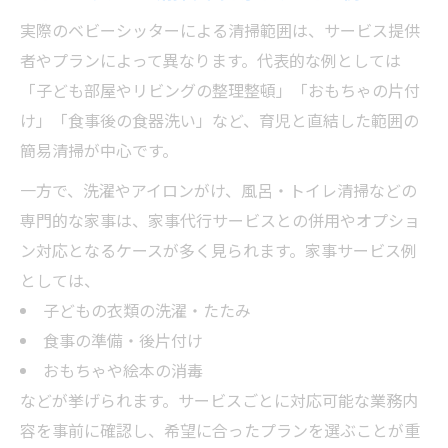
実際のベビーシッターによる清掃範囲は、サービス提供
ベビーシッター清掃サービスの安全対策と
者やプランによって異なります。代表的な例としては
は
「子ども部屋やリビングの整理整頓」「おもちゃの片付
清掃付きサポートで子育て家庭が助かる理
け」「食事後の食器洗い」など、育児と直結した範囲の
由
簡易清掃が中心です。
清掃を通じて家族の負担軽減を実現する方
一方で、洗濯やアイロンがけ、風呂・トイレ清掃などの
法
専門的な家事は、家事代行サービスとの併用やオプショ
清掃を含むベビーシッター選びの新基準
ン対応となるケースが多く見られます。家事サービス例
清掃対応ベビーシッター選びで重視すべき
としては、
点
子どもの衣類の洗濯・たたみ
清掃サービス付きの選定ポイントを解説
食事の準備・後片付け
ベビーシッター選びに清掃の有無をどう考
おもちゃや絵本の消毒
えるか
などが挙げられます。サービスごとに対応可能な業務内
清掃を含めた最新ベビーシッター選びのコ
容を事前に確認し、希望に合ったプランを選ぶことが重