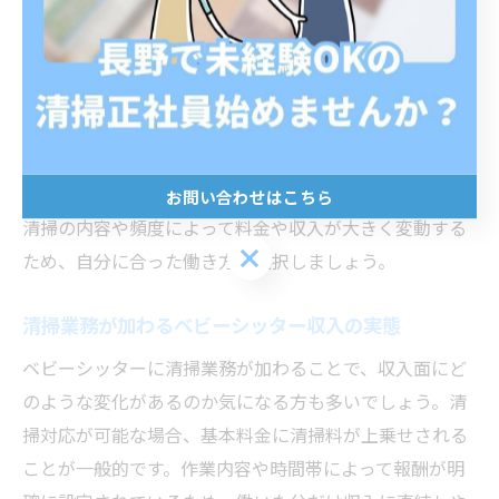
す。依頼内容によっては、清掃がメインとなる時間帯
や、シッティングと清掃を分けて行うパターンもありま
す。これにより、依頼者の生活スタイルや要望に合わせ
たサービス提供が可能となります。
働き方を選ぶ際は、「清掃対応の範囲」や「作業時間」
「報酬体系」を事前に確認することが重要です。特に、
お問い合わせはこちら
清掃の内容や頻度によって料金や収入が大きく変動する
お問い合わせはこちら
ため、自分に合った働き方を選択しましょう。
清掃業務が加わるベビーシッター収入の実態
ベビーシッターに清掃業務が加わることで、収入面にど
のような変化があるのか気になる方も多いでしょう。清
掃対応が可能な場合、基本料金に清掃料が上乗せされる
ことが一般的です。作業内容や時間帯によって報酬が明